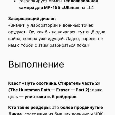
Разблокирует обмен
Тепловизионная
камера для MP-155 «Ultima»
на LL4
Завершающий диалог:
«Значит, у лабораторий и военных точек
орудуют.. Ох, как бы не началась тут ещё одна
война, поверх уже идущей. Ладно, парень, не
нам с тобой с этим разбираться пока.»
Выполнение
Квест «Путь охотника. Стиратель часть 2»
(The Huntsman Path — Eraser — Part 2):
ваша
цель —
уничтожить 6 рейдеров
.
Кто такие рейдеры:
это
более продвинутые
Дикие
, состоящие из бывших военных и ЧВК-