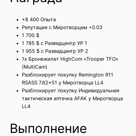
+8 400 Опыта
Репутация с Миротворцем +0.03
1 700 $
1 785 $ с Разведцентр УР 1
1 955 $ с Разведцентр УР 2
1x Бронежилет HighCom «Trooper TFO»
(MultiCam)
Разблокирует покупку Remington R11
RSASS 7.62×51 у Миротворца LL4
Разблокирует покупку Индивидуальная
тактическая аптечка AFAK у Миротворца
LL4
Выполнение