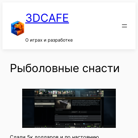
Перейти
к
3DCAFE
содержимому
О играх и разработке
Рыболовные снасти
Сдали 5к долларов и по настоянию