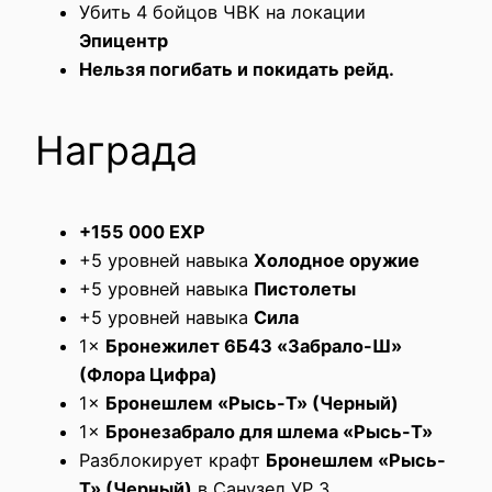
Убить 4 бойцов ЧВК на локации
Эпицентр
Нельзя погибать и покидать рейд.
Награда
+155 000 EXP
+5 уровней навыка
Холодное оружие
+5 уровней навыка
Пистолеты
+5 уровней навыка
Сила
1×
Бронежилет 6Б43 «Забрало-Ш»
(Флора Цифра)
1×
Бронешлем «Рысь-Т» (Черный)
1×
Бронезабрало для шлема «Рысь-Т»
Разблокирует крафт
Бронешлем «Рысь-
Т» (Черный)
в Санузел УР 3