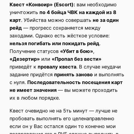
Квест «Конвоир» (Escort):
вам необходимо
уничтожить
по 4 бойца ЧВК на каждой из 8
карт
. Убийства можно совершать
не за один
рейд
— прогресс сохраняется между
заходами. Однако есть жёсткое условие:
нельзя погибать или покидать рейд
.
Получение статусов
«Убит в бою»
,
«Дезертир»
или
«Пропал без вести»
приведёт к
провалу квеста
. В случае неудачи
задание придётся
принять заново
и выполнять
с нуля.
Последовательность посещения карт
не имеет значения
— вы можете проходить
их в любом порядке.
Квест очевидно не на 5ть минут — лучше не
пробовать выполнять его целенаправленно
если он у Вас остался один то конечно мои
поздравления его в PVE сложно выполнить в