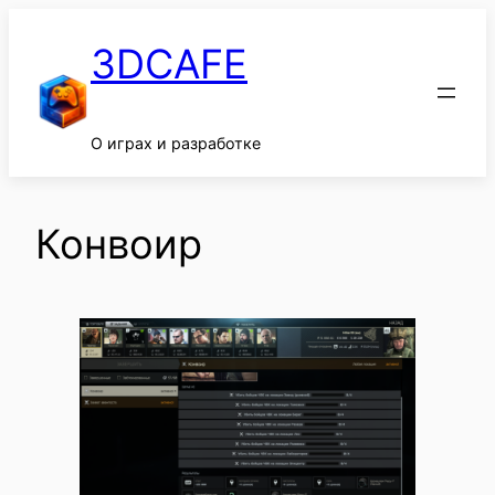
Перейти
к
3DCAFE
содержимому
О играх и разработке
Конвоир