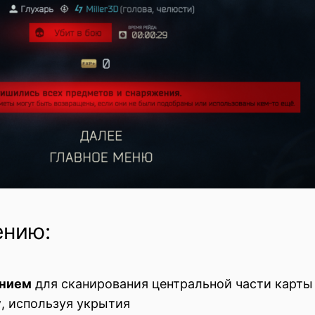
ению:
ением
для сканирования центральной части карты
у
, используя укрытия