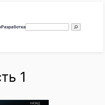
Поиск
ы
Разработка
ть 1