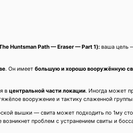
he Huntsman Path — Eraser — Part 1):
ваша цель
ве
. Он имеет
большую и хорошо вооружённую св
.
я в
центральной части локации
. Иногда может п
тяжёлое вооружение и тактику слаженной группы
рской вышки — свита может подходить по 1му стой
е возникнет проблем с устранением свиты и босса