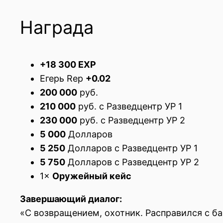
Награда
+18 300 EXP
Егерь Rep
+0.02
200 000
руб.
210 000
руб. с Разведцентр УР 1
230 000
руб. с Разведцентр УР 2
5 000
Долларов
5 250
Долларов с Разведцентр УР 1
5 750
Долларов с Разведцентр УР 2
1×
Оружейный кейс
Завершающий диалог:
«С возвращением, охотник. Расправился с ба