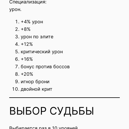
Специализация:
урон.
+4% урон
+8%
урон по элите
+12%
критический урон
+16%
бонус против боссов
+20%
игнор брони
двойной крит
ВЫБОР СУДЬБЫ
Выбирается раз в 10 уровней.