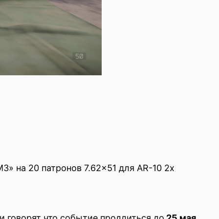
3» на 20 патронов 7.62×51 для AR-10 2x
и говорят что событие продлиться до
25 мая
.