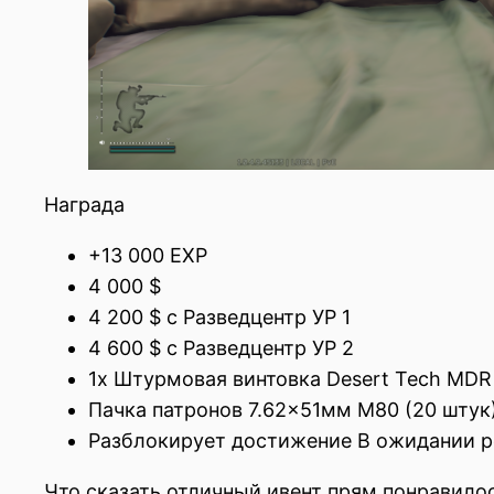
Награда
+13 000 EXP
4 000 $
4 200 $ с Разведцентр УР 1
4 600 $ с Разведцентр УР 2
1x Штурмовая винтовка Desert Tech MDR 
Пачка патронов 7.62×51мм M80 (20 штук) 
Разблокирует достижение В ожидании р
Что сказать отличный ивент прям понравило