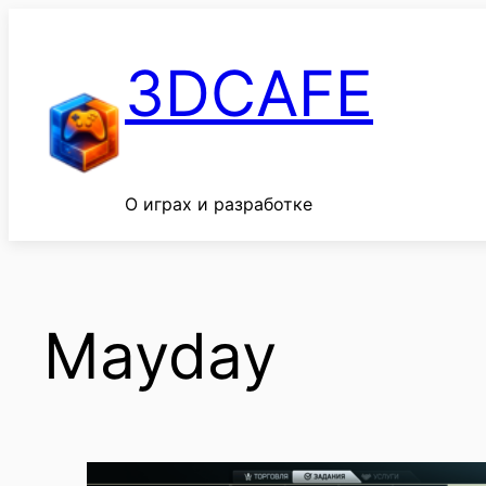
Перейти
к
3DCAFE
содержимому
О играх и разработке
Mayday