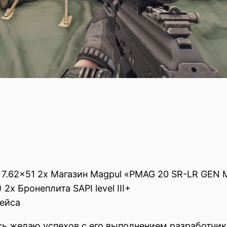
7.62×51 2x Магазин Magpul «PMAG 20 SR-LR GEN M
2x Бронеплита SAPI level III+
ейса
сь желаю успехов с его выполнением разработчик