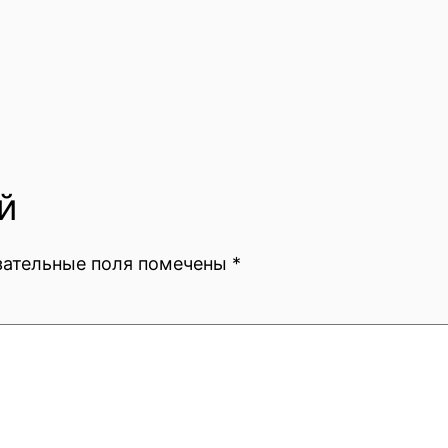
й
зательные поля помечены
*