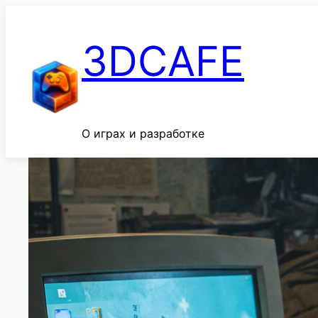
Перейти
к
3DCAFE
содержимому
О играх и разработке