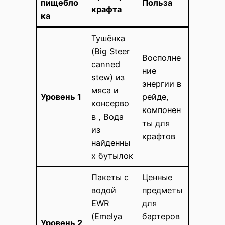
пищебло
Польза
крафта
ка
Тушёнка
(Big Steer
Восполне
canned
ние
stew) из
энергии в
мяса и
Уровень 1
рейде,
консерво
компонен
в , Вода
ты для
из
крафтов
найденны
х бутылок
Пакеты с
Ценные
водой
предметы
EWR
для
(Emelya
бартеров
Уровень 2