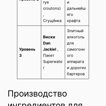
rye
и
croutons)
дальнейш
,
его
Сгущёнка
крафта
Элитный
Виски
алкоголь
Dan
для
Уровень
Jackiel
,
самогонн
3
Пакет
ого
Superwate
аппарата
r
и дорогих
бартеров
Производство
ингредиентов для