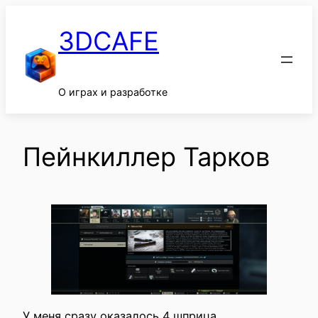
Перейти
к
3DCAFE
содержимому
О играх и разработке
Пейнкиллер Тарков
У меня сразу оказалось 4 шприца