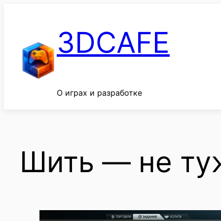
Перейти
к
3DCAFE
содержимому
О играх и разработке
Шить — не ту