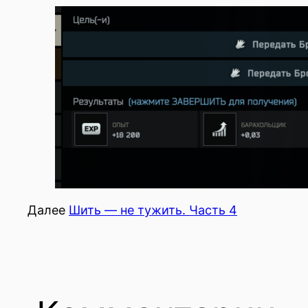
Далее
Шить — не тужить. Часть 4