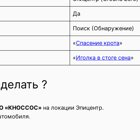
Да
Поиск (Обнаружение)
«
Спасение крота
»
«
Иголка в стоге сена
»
сделать ?
ОО «КНОССОС»
на локации Эпицентр.
втомобиля.