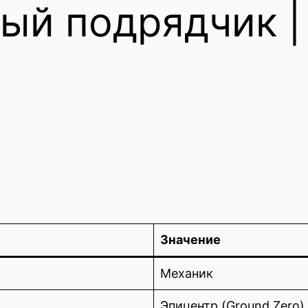
ый подрядчик | 
Значение
Механик
Эпицентр (Ground Zero)