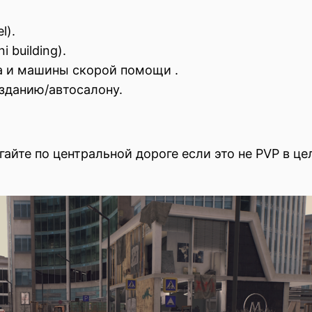
l).
i building).
а и машины скорой помощи .
зданию/автосалону.
гайте по центральной дороге если это не PVP в ц