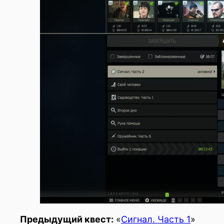
Предыдущий квест:
«
Сигнал. Часть 1
»