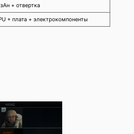
азАн + отвертка
PU + плата + электрокомпоненты