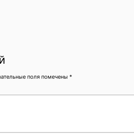
й
зательные поля помечены
*