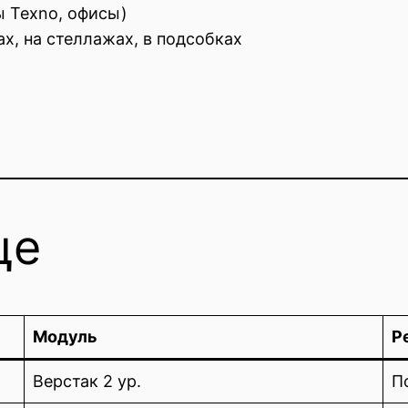
 Texno, офисы)
, на стеллажах, в подсобках
ще
Модуль
Р
Верстак 2 ур.
П