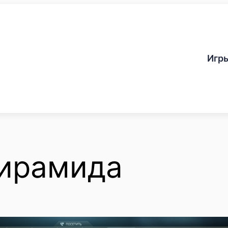
Игр
пирамида