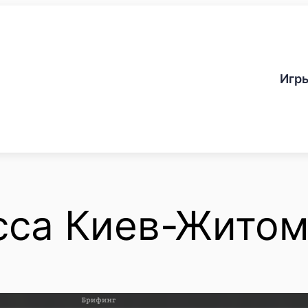
Игр
сса Киев-Жито