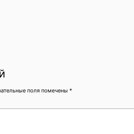
й
зательные поля помечены
*