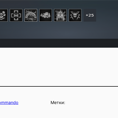
 Commando
Метки: