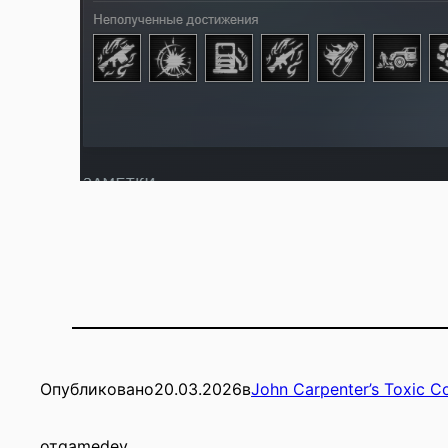
Опубликовано
20.03.2026
в
John Carpenter’s Toxic
от
gamedev